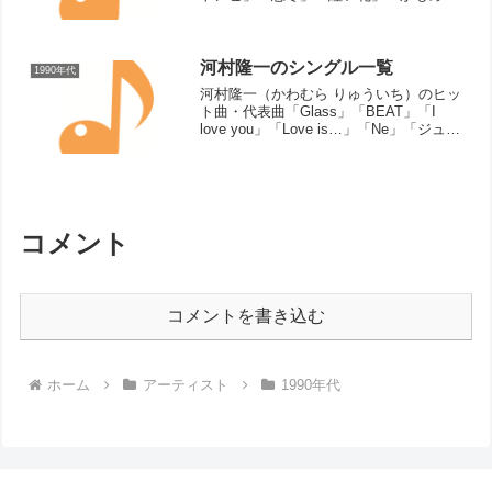
街」「鮨屋で…」「囁きの海」「星空の
トーキョー」「ハートブレイク・ダンデ
ィー」「ありふれた人生だけど」「転が
る石」※歌手としては「すぎ...
河村隆一のシングル一覧
1990年代
河村隆一（かわむら りゅういち）のヒッ
ト曲・代表曲「Glass」「BEAT」「I
love you」「Love is…」「Ne」「ジュリ
ア」「静かな夜は二人でいよう」
「SPOON」「Brilliant Stars」（関連ペ
ージ → LUNA...
コメント
コメントを書き込む
ホーム
アーティスト
1990年代