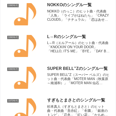
NOKKOのシングル一覧
1990年代
NOKKO（のっこ）のヒット曲・代表曲
「人魚」「ライブがはねたら」「CRAZY
CLOUDS」「ナチュラル」「恋はあせら
ず」「フレンズ」（関連ページ：レベッ
カ）シングル曲（リリース順）CRAZY
CLOUDS（1992年）奇跡のウェディン
グ...
L⇔Rのシングル一覧
1990年代
L⇔R（エルアール）のヒット曲・代表曲
「KNOCKIN' ON YOUR DOOR」
「HELLO, IT'S ME」「BYE」「DAY BY
DAY」「GAME」「NICE TO MEET
YOU」「REMEMBER」「アイネ・クラ
イネ・ナ...
SUPER BELL”Zのシングル一覧
1990年代
SUPER BELL"Z（スーパー ベルズ）のヒ
ット曲・代表曲「MOTER MAN（秋葉原
～南浦和）」「MOTER MAN 仙石
線/MOTER MAN 京浜急行 VVVF」
「MOTER MAN 中央線ノンストップ特快
Mix/MOTOR MA...
すぎもとまさとのシングル一覧
1970年代
杉本真人（すぎもとまさと）のヒット
曲・代表曲「吾亦紅」「冬隣」「銀座の
トンビ」「忍冬」「紅い花」「かもめの