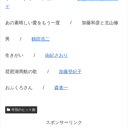
ド
あの素晴しい愛をもう一度 / 加藤和彦と北山修
男 /
鶴田浩二
生きがい /
由紀さおり
琵琶湖周航の歌 /
加藤登紀子
おふくろさん /
森進一
年別のヒット曲
スポンサーリンク