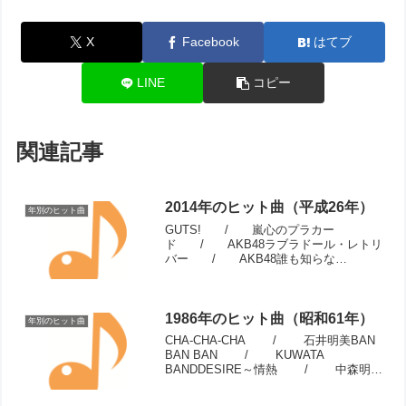
X
Facebook
はてブ
LINE
コピー
関連記事
2014年のヒット曲（平成26年）
年別のヒット曲
GUTS! / 嵐心のプラカー
ド / AKB48ラブラドール・レトリ
バー / AKB48誰も知らな
い / 嵐Bittersweet / 嵐ハ
ッピー / ファレル・ウィリアムス
レット・イット・ゴー～ありのままで
～ /...
1986年のヒット曲（昭和61年）
年別のヒット曲
CHA-CHA-CHA / 石井明美BAN
BAN BAN / KUWATA
BANDDESIRE～情熱 / 中森明菜
シーズン・イン・ザ・サン /
TUBEMy Revolution / 渡辺美里