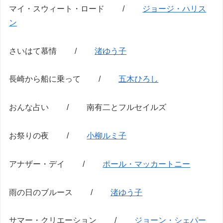
マイ・スウィート・ロード /
ジョージ・ハリス
ン
さいはて慕情 /
渚ゆう子
長崎から船に乗って /
五木ひろし
おんな占い / 南有二とフルセイルズ
お祭りの夜 /
小柳ルミ子
アナザー・デイ /
ポール・マッカートニー
雨の日のブルース /
渚ゆう子
サマー・クリエーション /
ジョーン・シェパー