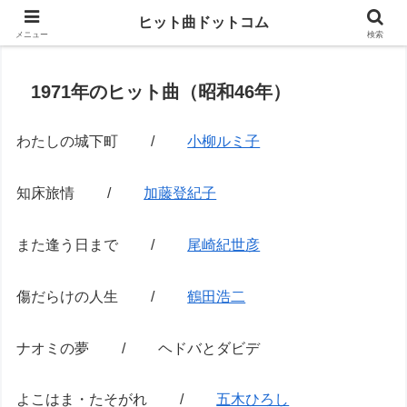
思い出の曲がすぐに見つかる
ヒット曲ドットコム
メニュー
検索
1971年のヒット曲（昭和46年）
わたしの城下町 /
小柳ルミ子
知床旅情 /
加藤登紀子
また逢う日まで /
尾崎紀世彦
傷だらけの人生 /
鶴田浩二
ナオミの夢 / ヘドバとダビデ
よこはま・たそがれ /
五木ひろし