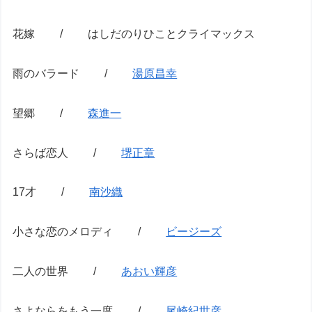
花嫁 / はしだのりひことクライマックス
雨のバラード /
湯原昌幸
望郷 /
森進一
さらば恋人 /
堺正章
17才 /
南沙織
小さな恋のメロディ /
ビージーズ
二人の世界 /
あおい輝彦
さよならをもう一度 /
尾崎紀世彦