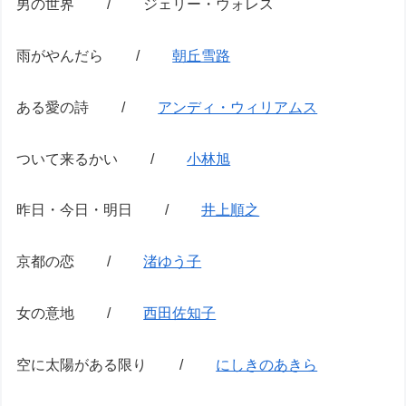
男の世界 / ジェリー・ウォレス
雨がやんだら /
朝丘雪路
ある愛の詩 /
アンディ・ウィリアムス
ついて来るかい /
小林旭
昨日・今日・明日 /
井上順之
京都の恋 /
渚ゆう子
女の意地 /
西田佐知子
空に太陽がある限り /
にしきのあきら