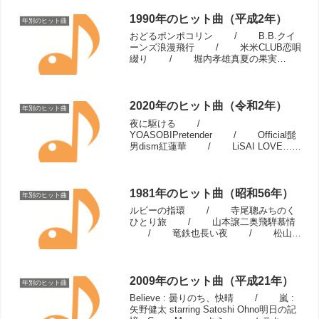
仮面...
1990年のヒット曲（平成2年）
年別のヒット曲
おどるポンポコリン / B.B.クイ
ーンズ浪漫飛行 / 米米CLUB恋唄
綴り / 堀内孝雄真夏の果実
/ サザンオールスターズ今すぐ
Kiss Me / LINDBERG夢を信じ
て / 徳永英明...
2020年のヒット曲（令和2年）
年別のヒット曲
夜に駆ける /
YOASOBIPretender / Official髭
男dism紅蓮華 / LiSAI LOVE…
/ Official髭男dism白日 /
King Gnu香水 / 瑛人宿...
1981年のヒット曲（昭和56年）
年別のヒット曲
ルビーの指環 / 寺尾聰みちのく
ひとり旅 / 山本譲二奥飛騨慕情
/ 竜鉄也長い夜 / 松山千
春街角トワイライト / シャネル
ズハイスクールララバイ / イモ
欽トリオ守ってあげたい / ...
2009年のヒット曲（平成21年）
年別のヒット曲
Believe : 曇りのち、快晴 / 嵐 :
矢野健太 starring Satoshi Ohno明日の記