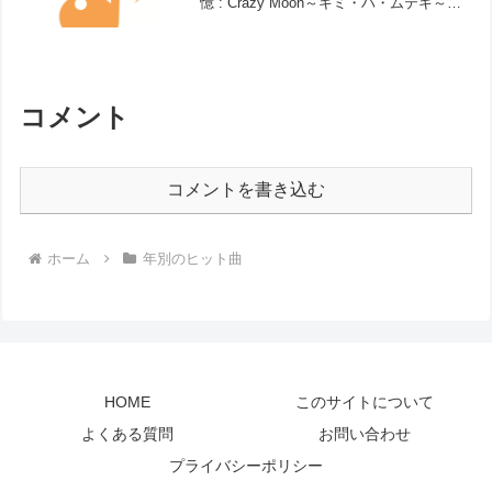
憶 : Crazy Moon～キミ・ハ・ムテキ～
/ 嵐マイガール / 嵐愛の
ままで… / 秋元順子...
コメント
コメントを書き込む
ホーム
年別のヒット曲
HOME
このサイトについて
よくある質問
お問い合わせ
プライバシーポリシー