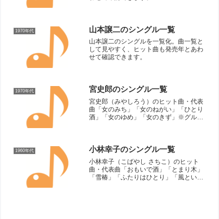
山本譲二のシングル一覧
1970年代
山本譲二のシングルを一覧化。曲一覧と
して見やすく、ヒット曲も発売年とあわ
せて確認できます。
宮史郎のシングル一覧
1970年代
宮史郎（みやしろう）のヒット曲・代表
曲「女のみち」「女のねがい」「ひとり
酒」「女のゆめ」「女のきず」※グルー
プ名：「ぴんからトリオ」「ぴんから兄
弟」など。シングル曲（リリース順）▼
ぴんからトリオ 代表曲女のみち（1972
年）女のねがい（19...
小林幸子のシングル一覧
1960年代
小林幸子（こばやし さちこ）のヒット
曲・代表曲「おもいで酒」「とまり木」
「雪椿」「ふたりはひとり」「風といっ
しょに」「福寿草」「あれから一年たち
ました」「ひと晩泊めてね」「もしかし
て」シングル曲（リリース順）ウソツキ
鴎（1964年）母恋いお...