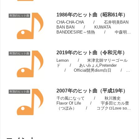
SPEEDPRIDE / ...
1986年のヒット曲（昭和61年）
年別のヒット曲
CHA-CHA-CHA / 石井明美BAN
BAN BAN / KUWATA
BANDDESIRE～情熱 / 中森明菜
シーズン・イン・ザ・サン /
TUBEMy Revolution / 渡辺美里
仮面...
2019年のヒット曲（令和元年）
年別のヒット曲
Lemon / 米津玄師マリーゴール
ド / あいみょんPretender
/ Official髭男dism白日 /
King Gnu馬と鹿 / 米津玄師まち
がいさがし / 菅田将暉パプリカ
/ Fo...
2007年のヒット曲（平成19年）
年別のヒット曲
千の風になって / 秋川雅史
Flavor Of Life / 宇多田ヒカル蕾
（つぼみ） / コブクロLove so
sweet / 嵐Keep the faith
/ KAT-TUN喜びの歌 / ...