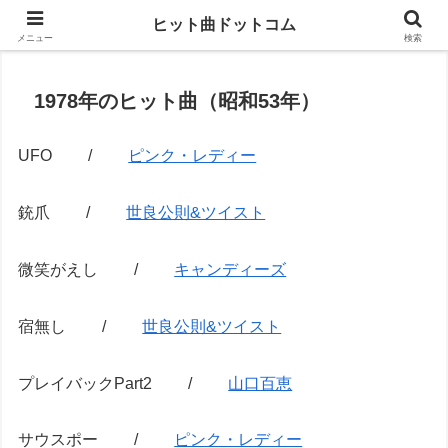
思い出の曲がすぐに見つかる
ヒット曲ドットコム
メニュー
検索
1978年のヒット曲（昭和53年）
UFO /
ピンク・レディー
銃爪 /
世良公則&ツイスト
微笑がえし /
キャンディーズ
宿無し /
世良公則&ツイスト
プレイバックPart2 /
山口百恵
サウスポー /
ピンク・レディー