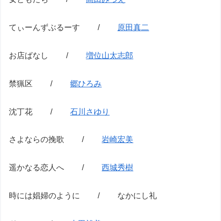
てぃーんずぶるーす /
原田真二
お店ばなし /
増位山太志郎
禁猟区 /
郷ひろみ
沈丁花 /
石川さゆり
さよならの挽歌 /
岩崎宏美
遥かなる恋人へ /
西城秀樹
時には娼婦のように / なかにし礼