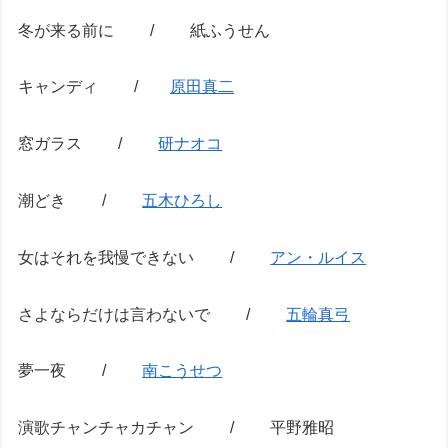
冬が来る前に / 紙ふうせん
キャンディ /
原田真二
窓ガラス /
研ナオコ
潮どき /
五木ひろし
女はそれを我慢できない /
アン・ルイス
さよならだけは言わないで /
五輪真弓
夢一夜 /
南こうせつ
演歌チャンチャカチャン / 平野雅昭