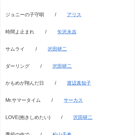
ジョニーの子守唄 /
アリス
時間よ止まれ /
矢沢永吉
サムライ /
沢田研二
ダーリング /
沢田研二
かもめが翔んだ日 /
渡辺真知子
Mr.サマータイム /
サーカス
LOVE(抱きしめたい) /
沢田研二
季節の中で /
松山千春