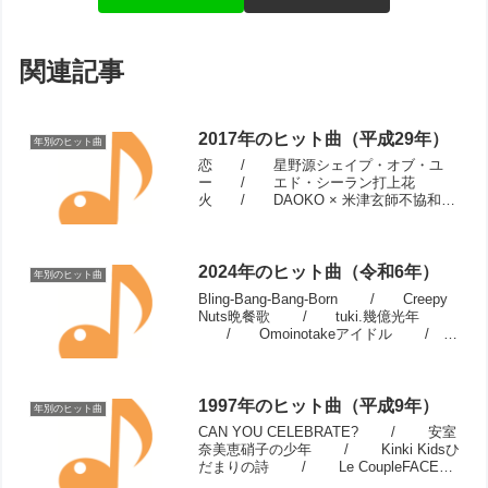
関連記事
2017年のヒット曲（平成29年）
年別のヒット曲
恋 / 星野源シェイプ・オブ・ユ
ー / エド・シーラン打上花
火 / DAOKO × 米津玄師不協和
音 / 欅坂46二人セゾン /
欅坂46TT / TWICEインフルエン
サー / 乃木坂46PPAP(ペンパイナ
ッ...
2024年のヒット曲（令和6年）
年別のヒット曲
Bling-Bang-Bang-Born / Creepy
Nuts晩餐歌 / tuki.幾億光年
/ Omoinotakeアイドル /
YOASOBIライラック /
Mrs.GREEN APPLEケセラセラ ...
1997年のヒット曲（平成9年）
年別のヒット曲
CAN YOU CELEBRATE? / 安室
奈美恵硝子の少年 / Kinki Kidsひ
だまりの詩 / Le CoupleFACE
/ globeSTEADY /