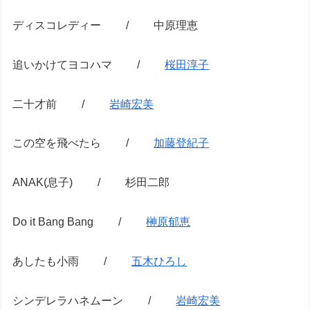
ディスコレディー / 中原理恵
追いかけてヨコハマ /
桜田淳子
二十才前 /
岩崎宏美
この空を飛べたら /
加藤登紀子
ANAK(息子) / 杉田二郎
Do it Bang Bang /
榊原郁恵
あしたも小雨 /
五木ひろし
シンデレラハネムーン /
岩崎宏美