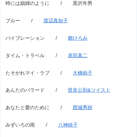
時には娼婦のように / 黒沢年男
ブルー /
渡辺真知子
バイブレーション /
郷ひろみ
タイム・トラベル /
原田真二
たそがれマイ・ラブ /
大橋純子
あんたのバラード /
世良公則&ツイスト
あなたと愛のために /
西城秀樹
みずいろの雨 /
八神純子