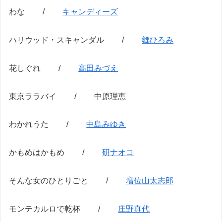
わな /
キャンディーズ
ハリウッド・スキャンダル /
郷ひろみ
花しぐれ /
高田みづえ
東京ララバイ / 中原理恵
わかれうた /
中島みゆき
かもめはかもめ /
研ナオコ
そんな女のひとりごと /
増位山太志郎
モンテカルロで乾杯 /
庄野真代