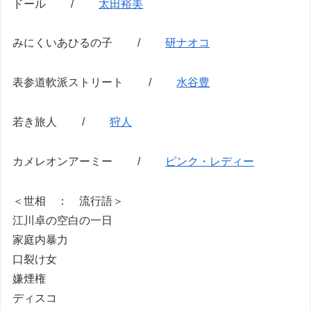
ドール /
太田裕美
みにくいあひるの子 /
研ナオコ
表参道軟派ストリート /
水谷豊
若き旅人 /
狩人
カメレオンアーミー /
ピンク・レディー
＜世相 ： 流行語＞
江川卓の空白の一日
家庭内暴力
口裂け女
嫌煙権
ディスコ