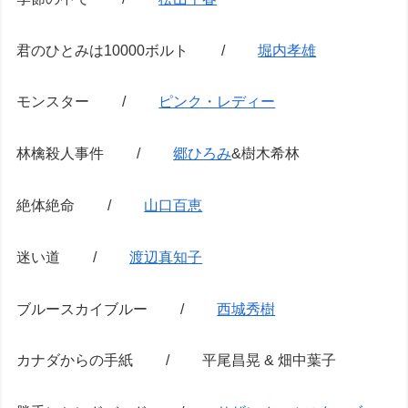
君のひとみは10000ボルト /
堀内孝雄
モンスター /
ピンク・レディー
林檎殺人事件 /
郷ひろみ
&樹木希林
絶体絶命 /
山口百恵
迷い道 /
渡辺真知子
ブルースカイブルー /
西城秀樹
カナダからの手紙 / 平尾昌晃 & 畑中葉子