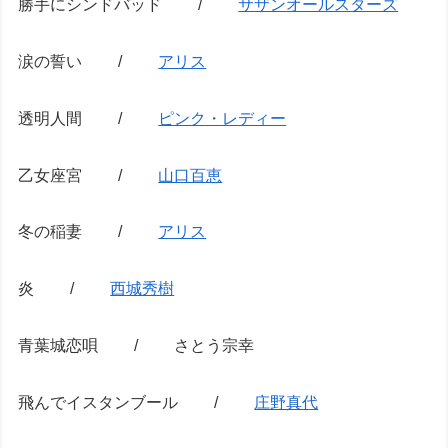
勝手にシンドバッド /
サザンオールスターズ
涙の誓い /
アリス
透明人間 /
ピンク・レディー
乙女座宮 /
山口百恵
冬の稲妻 /
アリス
炎 /
西城秀樹
青葉城恋唄 / さとう宗幸
飛んでイスタンブール /
庄野真代