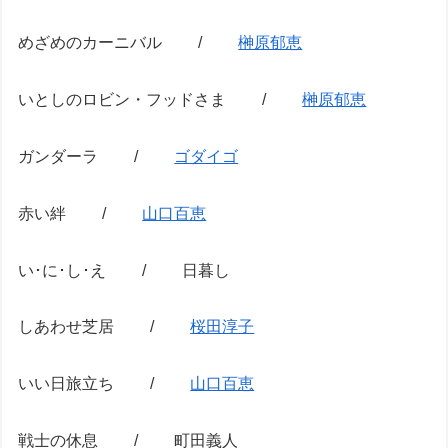
めざめのカーニバル /
榊原郁恵
いとしのロビン・フッドさま /
榊原郁恵
ガンダーラ /
ゴダイゴ
赤い絆 /
山口百恵
い･に･し･え / 日暮し
しあわせ芝居 /
桜田淳子
いい日旅立ち /
山口百恵
戦士の休息 / 町田義人