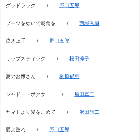
グッドラック /
野口五郎
ブーツをぬいで朝食を /
西城秀樹
泣き上手 /
野口五郎
リップスティック /
桜田淳子
夏のお嬢さん /
榊原郁恵
シャドー・ボクサー /
原田真二
ヤマトより愛をこめて /
沢田研二
愛よ甦れ /
野口五郎