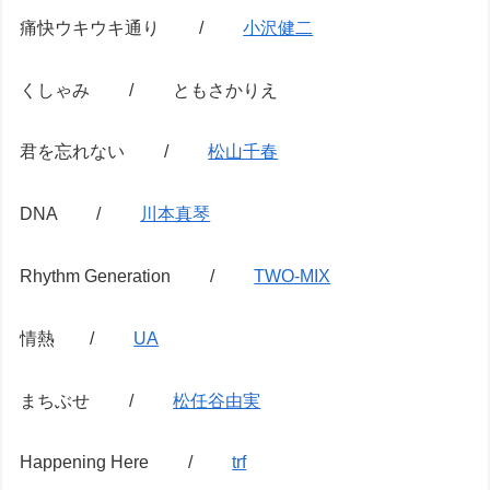
痛快ウキウキ通り /
小沢健二
くしゃみ / ともさかりえ
君を忘れない /
松山千春
DNA /
川本真琴
Rhythm Generation /
TWO-MIX
情熱 /
UA
まちぶせ /
松任谷由実
Happening Here /
trf