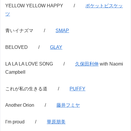
YELLOW YELLOW HAPPY /
ポケットビスケッ
ツ
青いイナズマ /
SMAP
BELOVED /
GLAY
LA LA LA LOVE SONG /
久保田利伸
with Naomi
Campbell
これが私の生きる道 /
PUFFY
Another Orion /
藤井フミヤ
I’m proud /
華原朋美