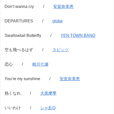
Don’t wanna cry /
安室奈美恵
DEPARTURES /
globe
Swallowtail Butterfly /
YEN TOWN BAND
空も飛べるはず /
スピッツ
恋心 /
相川七瀬
You’re my sunshine /
安室奈美恵
熱くなれ /
大黒摩季
いいわけ /
シャ乱Q