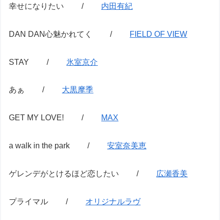
幸せになりたい /
内田有紀
DAN DAN心魅かれてく /
FIELD OF VIEW
STAY /
氷室京介
あぁ /
大黒摩季
GET MY LOVE! /
MAX
a walk in the park /
安室奈美恵
ゲレンデがとけるほど恋したい /
広瀬香美
プライマル /
オリジナルラヴ