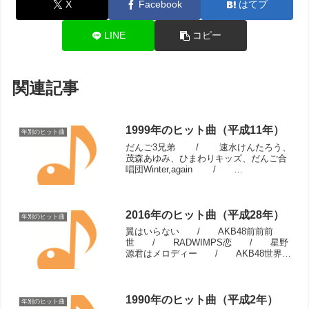
X
Facebook
はてブ
LINE
コピー
関連記事
1999年のヒット曲（平成11年）
年別のヒット曲
だんご3兄弟 / 速水けんたろう、
茂森あゆみ、ひまわりキッズ、だんご合
唱団Winter,again /
GLAYmonochrome / 浜崎あゆみ
energy flow / 坂本龍一Automatic
...
2016年のヒット曲（平成28年）
年別のヒット曲
翼はいらない / AKB48前前前
世 / RADWIMPS恋 / 星野
源君はメロディー / AKB48世界に
一つだけの花 / SMAPペンパイナ
ッポーアッポーペン / ピコ太郎
LOVE TRIP / AKB48ハ...
1990年のヒット曲（平成2年）
年別のヒット曲