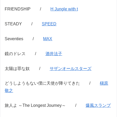
FRIENDSHIP /
H Jungle with t
STEADY /
SPEED
Seventies /
MAX
鏡のドレス /
酒井法子
太陽は罪な奴 /
サザンオールスターズ
どうしようもない僕に天使が降りてきた /
槇原
敬之
旅人よ ～The Longest Journey～ /
爆風スランプ