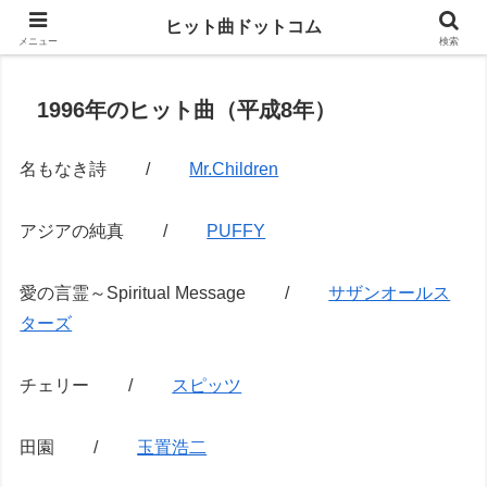
思い出の曲がすぐに見つかる
ヒット曲ドットコム
メニュー
検索
1996年のヒット曲（平成8年）
名もなき詩 /
Mr.Children
アジアの純真 /
PUFFY
愛の言霊～Spiritual Message /
サザンオールス
ターズ
チェリー /
スピッツ
田園 /
玉置浩二