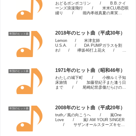
おどるポンポコリン / B.B.クイ
ーンズ浪漫飛行 / 米米CLUB恋唄
綴り / 堀内孝雄真夏の果実
/ サザンオールスターズ今すぐ
Kiss Me / LINDBERG夢を信じ
て / 徳永英明...
2018年のヒット曲（平成30年）
年別のヒット曲
Lemon / 米津玄師
U.S.A. / DA PUMPガラスを割
れ! / 欅坂46打上花火 /
DAOKO × 米津玄師ドラえもん /
星野源シンクロニシティ / 乃木坂
46ジコチューで行こう! / 乃木坂
46...
1971年のヒット曲（昭和46年）
年別のヒット曲
わたしの城下町 / 小柳ルミ子知
床旅情 / 加藤登紀子また逢う日
まで / 尾崎紀世彦傷だらけの人
生 / 鶴田浩二ナオミの夢
/ ヘドバとダビデよこはま・た
そがれ / 五木ひろし花嫁
/ ...
2008年のヒット曲（平成20年）
年別のヒット曲
truth／風の向こうへ / 嵐One
Love / 嵐I AM YOUR SINGER
/ サザンオールスターズキセキ
/ GReeeeN羞恥心 / 羞
恥心HANABI / Mr.Child...