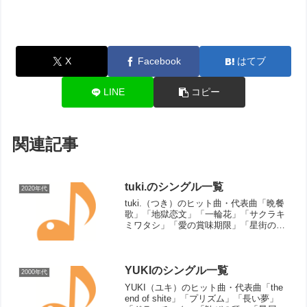
X
Facebook
はてブ
LINE
コピー
関連記事
tuki.のシングル一覧
2020年代
tuki.（つき）のヒット曲・代表曲「晩餐
歌」「地獄恋文」「一輪花」「サクラキ
ミワタシ」「愛の賞味期限」「星街の駅
で」「アイモライラ」「秘密の手紙」
「この夜が明けたら」「君の隣」「僕の
魔法」「月光」シングル曲（リリース
順）晩餐歌（2023年...
YUKIのシングル一覧
2000年代
YUKI（ユキ）のヒット曲・代表曲「the
end of shite」「プリズム」「長い夢」