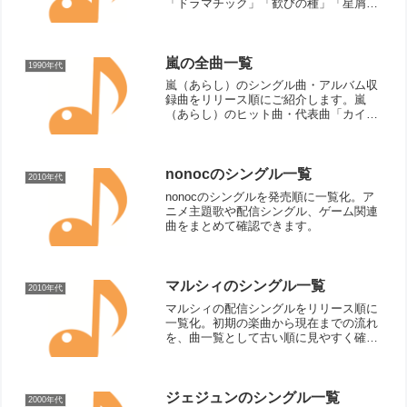
「ドラマチック」「歓びの種」「星屑サ
ンセット」「ワンダーライン」「プレイ
ボール/坂道のメロディ」「2人のストー
リー」（関連ページ：JUDY AND ...
嵐の全曲一覧
1990年代
嵐（あらし）のシングル曲・アルバム収
録曲をリリース順にご紹介します。嵐
（あらし）のヒット曲・代表曲「カイ
ト」「A・RA・SHI」「Calling」「I
seek」「BRAVE」「Monster」
「Troublemaker」「果てない空」「B...
nonocのシングル一覧
2010年代
nonocのシングルを発売順に一覧化。ア
ニメ主題歌や配信シングル、ゲーム関連
曲をまとめて確認できます。
マルシィのシングル一覧
2010年代
マルシィの配信シングルをリリース順に
一覧化。初期の楽曲から現在までの流れ
を、曲一覧として古い順に見やすく確認
できます。
ジェジュンのシングル一覧
2000年代