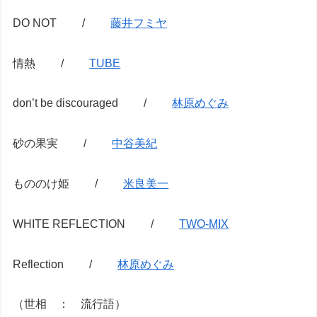
DO NOT /
藤井フミヤ
情熱 /
TUBE
don’t be discouraged /
林原めぐみ
砂の果実 /
中谷美紀
もののけ姫 /
米良美一
WHITE REFLECTION /
TWO-MIX
Reflection /
林原めぐみ
（世相 ： 流行語）