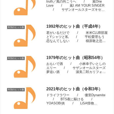
truth／風の向こうへ / 嵐One
Love / 嵐I AM YOUR SINGER
/ サザンオールスターズキセキ
/ GReeeeN羞恥心 / 羞
恥心HANABI / Mr.Child...
1992年のヒット曲（平成4年）
年別のヒット曲
君がいるだけで / 米米CLUB部屋
とYシャツと私 / 平松愛理もう
恋なんてしない / 槇原敬之悲し
みは雪のように / 浜田省吾それ
が大事 / 大事MANブラザーズバ
ンド涙のキッス / サザン...
1979年のヒット曲（昭和54年）
年別のヒット曲
おもいで酒 / 小林幸子いとしの
エリー / サザンオールスターズ
夢追い酒 / 渥美二郎カリフォル
ニア・コネクション / 水谷豊燃
えろいい女 / ツイスト関白宣言
/ さだまさしYOUNG MA...
2021年のヒット曲（令和3年）
年別のヒット曲
ドライフラワー / 優里Dynamite
/ BTS夜に駆ける /
YOASOBI炎 / LiSA怪物
/ YOASOBIButter / BTS
うっせぇわ / Ado群青 /