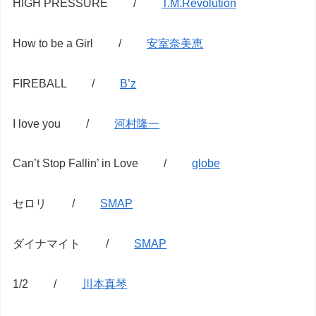
HIGH PRESSURE /
T.M.Revolution
How to be a Girl /
安室奈美恵
FIREBALL /
B’z
I love you /
河村隆一
Can’t Stop Fallin’ in Love /
globe
セロリ /
SMAP
ダイナマイト /
SMAP
1/2 /
川本真琴