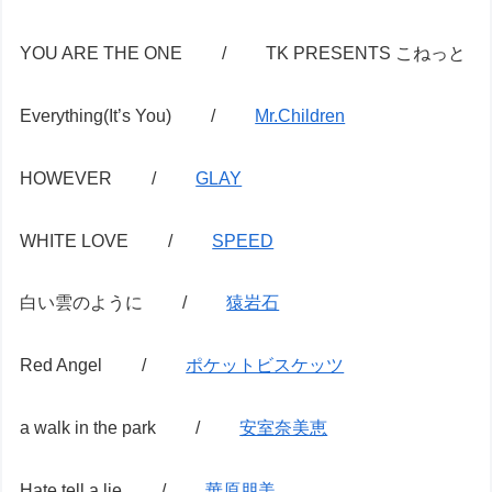
YOU ARE THE ONE / TK PRESENTS こねっと
Everything(It’s You) /
Mr.Children
HOWEVER /
GLAY
WHITE LOVE /
SPEED
白い雲のように /
猿岩石
Red Angel /
ポケットビスケッツ
a walk in the park /
安室奈美恵
Hate tell a lie /
華原朋美