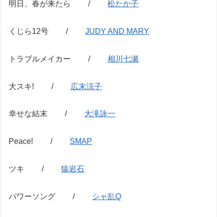
明日、春が来たら /
松たか子
くじら12号 /
JUDY AND MARY
トラブルメイカー /
相川七瀬
大スキ! /
広末涼子
幸せな結末 /
大滝詠一
Peace! /
SMAP
ツキ /
猿岩石
パワーソング /
シャ乱Q