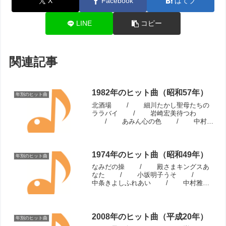
X
Facebook
はてブ
LINE
コピー
関連記事
1982年のヒット曲（昭和57年）
年別のヒット曲
北酒場 / 細川たかし聖母たちの
ララバイ / 岩崎宏美待つわ
/ あみん心の色 / 中村雅
俊チャコの海岸物語 / サザンオ
ールスターズハイティーン・ブギ
/ 近藤真彦哀愁のカサブランカ
/...
1974年のヒット曲（昭和49年）
年別のヒット曲
なみだの操 / 殿さまキングスあ
なた / 小坂明子うそ /
中条きよしふれあい / 中村雅俊
恋のダイヤル6700 / フィンガー
5夫婦鏡 / 殿さまキングスくちな
しの花 / 渡哲也激し...
2008年のヒット曲（平成20年）
年別のヒット曲