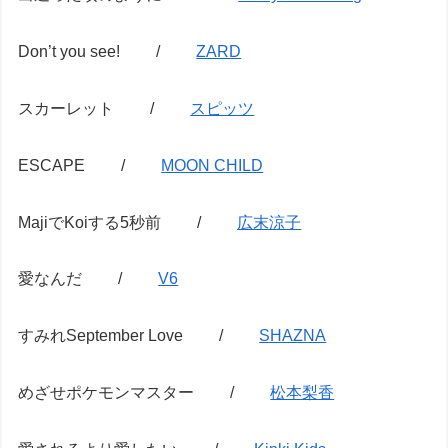
Don’t you see! /
ZARD
スカーレット /
スピッツ
ESCAPE /
MOON CHILD
MajiでKoiする5秒前 /
広末涼子
愛なんだ /
V6
すみれSeptember Love /
SHAZNA
めざせポケモンマスター /
松本梨香