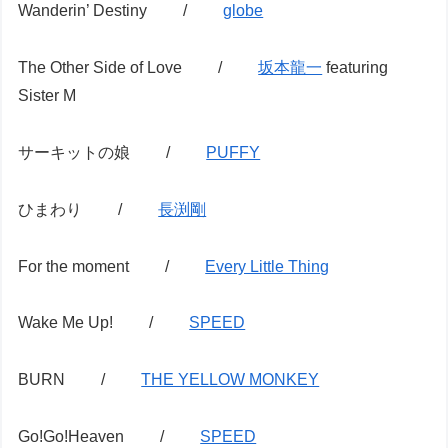
Wanderin’ Destiny /
globe
The Other Side of Love /
坂本龍一
featuring
Sister M
サーキットの娘 /
PUFFY
ひまわり /
長渕剛
For the moment /
Every Little Thing
Wake Me Up! /
SPEED
BURN /
THE YELLOW MONKEY
Go!Go!Heaven /
SPEED