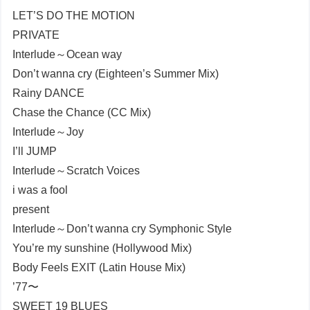
LET’S DO THE MOTION
PRIVATE
Interlude～Ocean way
Don’t wanna cry (Eighteen’s Summer Mix)
Rainy DANCE
Chase the Chance (CC Mix)
Interlude～Joy
I’ll JUMP
Interlude～Scratch Voices
i was a fool
present
Interlude～Don’t wanna cry Symphonic Style
You’re my sunshine (Hollywood Mix)
Body Feels EXIT (Latin House Mix)
’77〜
SWEET 19 BLUES