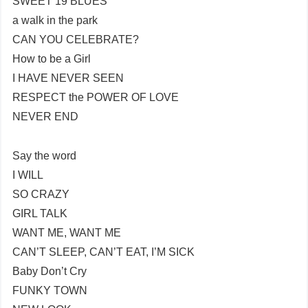
SWEET 19 BLUES
a walk in the park
CAN YOU CELEBRATE?
How to be a Girl
I HAVE NEVER SEEN
RESPECT the POWER OF LOVE
NEVER END
Say the word
I WILL
SO CRAZY
GIRL TALK
WANT ME, WANT ME
CAN’T SLEEP, CAN’T EAT, I’M SICK
Baby Don’t Cry
FUNKY TOWN