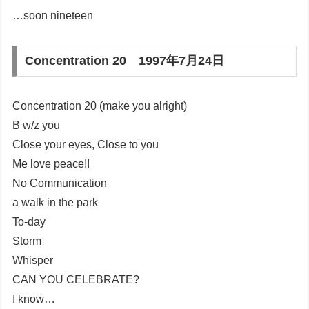
…soon nineteen
Concentration 20 1997年7月24日
Concentration 20 (make you alright)
B w/z you
Close your eyes, Close to you
Me love peace!!
No Communication
a walk in the park
To-day
Storm
Whisper
CAN YOU CELEBRATE?
I know…