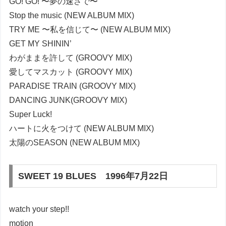
GO! GO! 〜夢の速さで〜
Stop the music (NEW ALBUM MIX)
TRY ME 〜私を信じて〜 (NEW ALBUM MIX)
GET MY SHININ’
わがままを許して (GROOVY MIX)
愛してマスカット (GROOVY MIX)
PARADISE TRAIN (GROOVY MIX)
DANCING JUNK(GROOVY MIX)
Super Luck!
ハートに火をつけて (NEW ALBUM MIX)
太陽のSEASON (NEW ALBUM MIX)
SWEET 19 BLUES 1996年7月22日
watch your step!!
motion