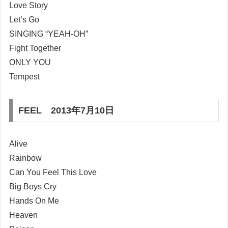
Love Story
Let’s Go
SINGING “YEAH-OH”
Fight Together
ONLY YOU
Tempest
FEEL 2013年7月10日
Alive
Rainbow
Can You Feel This Love
Big Boys Cry
Hands On Me
Heaven