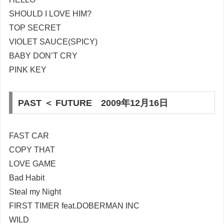
SHOULD I LOVE HIM?
TOP SECRET
VIOLET SAUCE(SPICY)
BABY DON’T CRY
PINK KEY
PAST ＜ FUTURE 2009年12月16日
FAST CAR
COPY THAT
LOVE GAME
Bad Habit
Steal my Night
FIRST TIMER feat.DOBERMAN INC
WILD