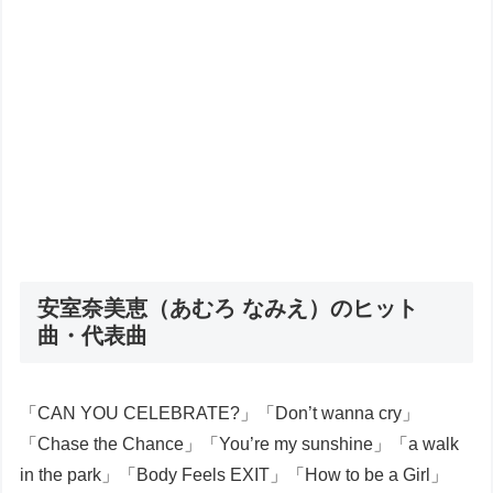
安室奈美恵（あむろ なみえ）のヒット
曲・代表曲
「CAN YOU CELEBRATE?」「Don’t wanna cry」
「Chase the Chance」「You’re my sunshine」「a walk
in the park」「Body Feels EXIT」「How to be a Girl」