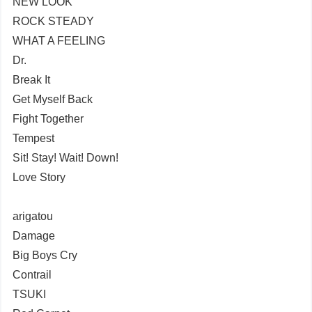
NEW LOOK
ROCK STEADY
WHAT A FEELING
Dr.
Break It
Get Myself Back
Fight Together
Tempest
Sit! Stay! Wait! Down!
Love Story
arigatou
Damage
Big Boys Cry
Contrail
TSUKI