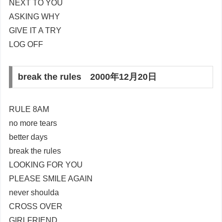
NEXT TO YOU
ASKING WHY
GIVE IT A TRY
LOG OFF
break the rules 2000年12月20日
RULE 8AM
no more tears
better days
break the rules
LOOKING FOR YOU
PLEASE SMILE AGAIN
never shoulda
CROSS OVER
GIRLFRIEND