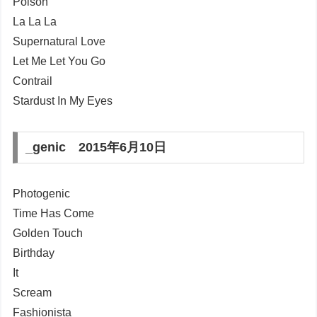
Poison
La La La
Supernatural Love
Let Me Let You Go
Contrail
Stardust In My Eyes
_genic 2015年6月10日
Photogenic
Time Has Come
Golden Touch
Birthday
It
Scream
Fashionista