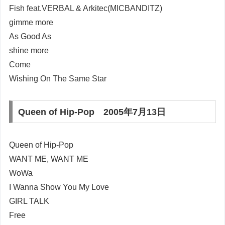
Fish feat.VERBAL & Arkitec(MICBANDITZ)
gimme more
As Good As
shine more
Come
Wishing On The Same Star
Queen of Hip-Pop 2005年7月13日
Queen of Hip-Pop
WANT ME, WANT ME
WoWa
I Wanna Show You My Love
GIRL TALK
Free