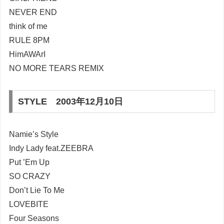
NEVER END
think of me
RULE 8PM
HimAWArI
NO MORE TEARS REMIX
STYLE 2003年12月10日
Namie’s Style
Indy Lady feat.ZEEBRA
Put ’Em Up
SO CRAZY
Don’t Lie To Me
LOVEBITE
Four Seasons