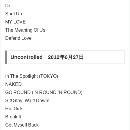
Dr.
Shut Up
MY LOVE
The Meaning Of Us
Defend Love
Uncontrolled 2012年6月27日
In The Spotlight (TOKYO)
NAKED
GO ROUND (’N ROUND ’N ROUND)
Sit! Stay! Wait! Down!
Hot Girls
Break It
Get Myself Back