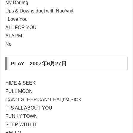
My Darling
Ups & Downs duet with Nao’ymt
I Love You
ALL FOR YOU
ALARM
No
PLAY 2007年6月27日
HIDE & SEEK
FULL MOON
CAN’T SLEEP,CAN’T EAT,I’M SICK
IT’S ALL ABOUT YOU
FUNKY TOWN
STEP WITH IT
HELLO