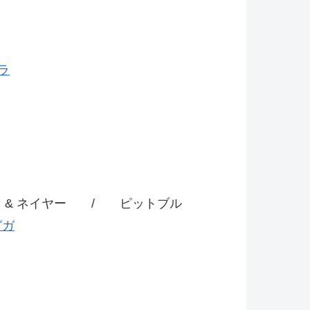
ラ
ク & ネイヤー / ピットブル
ガガ