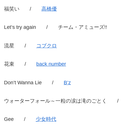
福笑い /
高橋優
Let’s try again / チーム・アミューズ!!
流星 /
コブクロ
花束 /
back number
Don’t Wanna Lie /
B’z
ウォーターフォール～一粒の涙は滝のごとく 
Gee /
少女時代