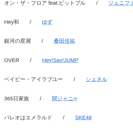
オン・ザ・フロア feat.ピットブル /
ジェニフ
Hey和 /
ゆず
銀河の星屑 /
桑田佳祐
OVER /
Hey!Say!JUMP
ベイビー・アイラブユー /
シェネル
365日家族 /
関ジャニ∞
パレオはエメラルド /
SKE48