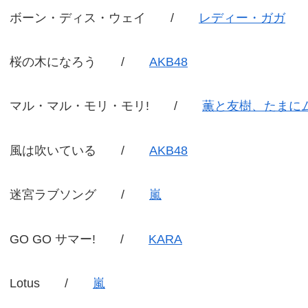
ボーン・ディス・ウェイ /
レディー・ガガ
桜の木になろう /
AKB48
マル・マル・モリ・モリ! /
薫と友樹、たまに
風は吹いている /
AKB48
迷宮ラブソング /
嵐
GO GO サマー! /
KARA
Lotus /
嵐