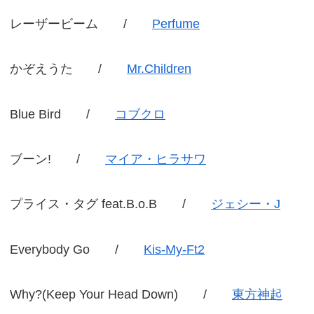
レーザービーム /
Perfume
かぞえうた /
Mr.Children
Blue Bird /
コブクロ
ブーン! /
マイア・ヒラサワ
プライス・タグ feat.B.o.B /
ジェシー・J
Everybody Go /
Kis-My-Ft2
Why?(Keep Your Head Down) /
東方神起