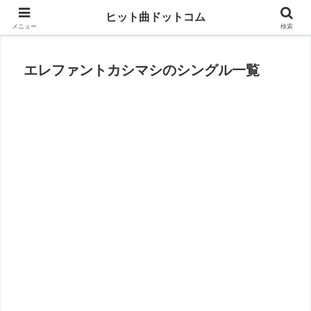
思い出の曲がすぐに見つかる
ヒット曲ドットコム
メニュー
検索
エレファントカシマシのシングル一覧