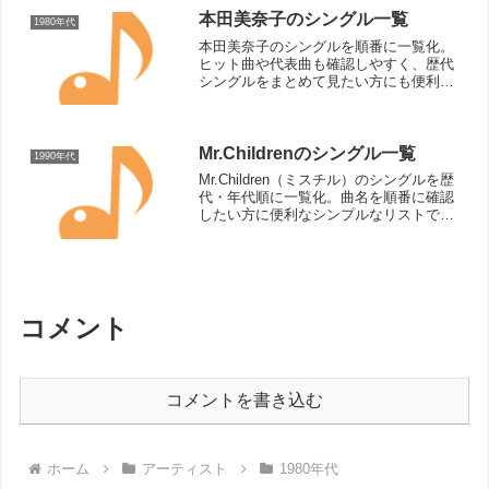
セピアカラー道から...
本田美奈子のシングル一覧
1980年代
本田美奈子のシングルを順番に一覧化。
ヒット曲や代表曲も確認しやすく、歴代
シングルをまとめて見たい方にも便利な
ページです。
Mr.Childrenのシングル一覧
1990年代
Mr.Children（ミスチル）のシングルを歴
代・年代順に一覧化。曲名を順番に確認
したい方に便利なシンプルなリストで
す。
コメント
コメントを書き込む
ホーム
アーティスト
1980年代