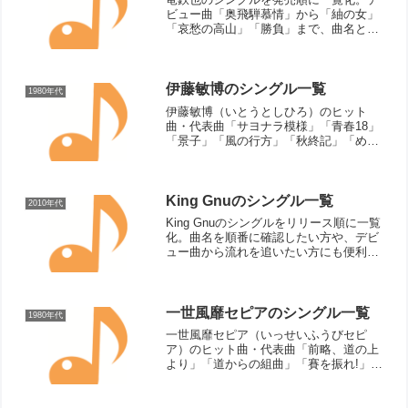
ビュー曲「奥飛騨慕情」から「紬の女」
「哀愁の高山」「勝負」まで、曲名とリ
リース年を見やすく確認できます。
伊藤敏博のシングル一覧
1980年代
伊藤敏博（いとうとしひろ）のヒット
曲・代表曲「サヨナラ模様」「青春18」
「景子」「風の行方」「秋終記」「めぐ
り逢い」「旅の途中で」「追憶（おもい
で）」「いつか笑って」「冬の華」「愛
してるよ」「親愛なる君へ」シングル曲
（リリース順）おふくろ（...
King Gnuのシングル一覧
2010年代
King Gnuのシングルをリリース順に一覧
化。曲名を順番に確認したい方や、デビ
ュー曲から流れを追いたい方にも便利な
シンプルなリストです。
一世風靡セピアのシングル一覧
1980年代
一世風靡セピア（いっせいふうびセピ
ア）のヒット曲・代表曲「前略、道の上
より」「道からの組曲」「賽を振れ!」
「風の唄」「花鳥風月」「SHIBUYA」
「幾時代ありまして」シングル曲（リリ
ース順）前略、道の上より（1984年）：