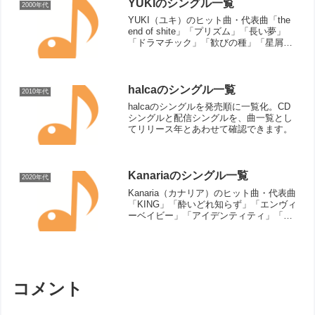
YUKIのシングル一覧
2000年代
YUKI（ユキ）のヒット曲・代表曲「the
end of shite」「プリズム」「長い夢」
「ドラマチック」「歓びの種」「星屑サ
ンセット」「ワンダーライン」「プレイ
ボール/坂道のメロディ」「2人のストー
リー」（関連ページ：JUDY AND ...
halcaのシングル一覧
2010年代
halcaのシングルを発売順に一覧化。CD
シングルと配信シングルを、曲一覧とし
てリリース年とあわせて確認できます。
Kanariaのシングル一覧
2020年代
Kanaria（カナリア）のヒット曲・代表曲
「KING」「酔いどれ知らず」「エンヴィ
ーベイビー」「アイデンティティ」「大
脳的なランデブー」「QUEEN」「レクイ
エム (feat. 星街すいせい)」「EYE」
「MIRA」「百鬼祭」「デーモンロ...
コメント