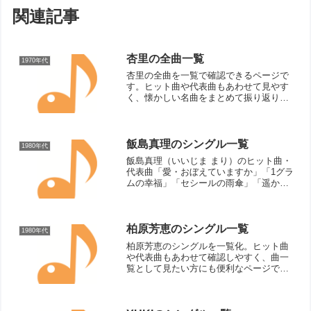
関連記事
杏里の全曲一覧
1970年代
杏里の全曲を一覧で確認できるページで
す。ヒット曲や代表曲もあわせて見やす
く、懐かしい名曲をまとめて振り返りた
い方にも便利です。
飯島真理のシングル一覧
1980年代
飯島真理（いいじま まり）のヒット曲・
代表曲「愛・おぼえていますか」「1グラ
ムの幸福」「セシールの雨傘」「遥かな
微笑み」シングル曲（リリース順）夢色
のスプーン（1983年）きっと言える
（1983年）愛・おぼえていますか（1984
年）1グラム...
柏原芳恵のシングル一覧
1980年代
柏原芳恵のシングルを一覧化。ヒット曲
や代表曲もあわせて確認しやすく、曲一
覧として見たい方にも便利なページで
す。