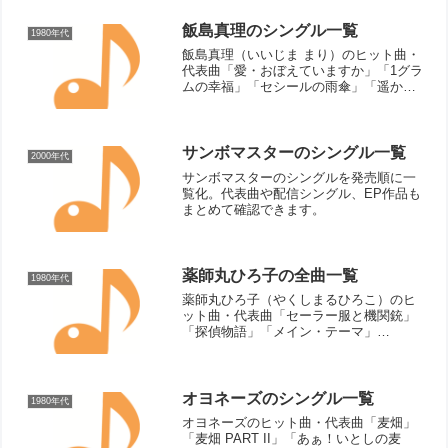
飯島真理のシングル一覧
1980年代
飯島真理（いいじま まり）のヒット曲・
代表曲「愛・おぼえていますか」「1グラ
ムの幸福」「セシールの雨傘」「遥かな
微笑み」シングル曲（リリース順）夢色
のスプーン（1983年）きっと言える
（1983年）愛・おぼえていますか（1984
年）1グラム...
サンボマスターのシングル一覧
2000年代
サンボマスターのシングルを発売順に一
覧化。代表曲や配信シングル、EP作品も
まとめて確認できます。
薬師丸ひろ子の全曲一覧
1980年代
薬師丸ひろ子（やくしまるひろこ）のヒ
ット曲・代表曲「セーラー服と機関銃」
「探偵物語」「メイン・テーマ」
「Woman "Wの悲劇"より」「ステキな恋
の忘れ方」「時代」「あなたを・もっ
と・知りたくて」「語りつぐ愛に」「紳
士同盟」「ささやきのステ...
オヨネーズのシングル一覧
1980年代
オヨネーズのヒット曲・代表曲「麦畑」
「麦畑 PART II」「あぁ！いとしの麦