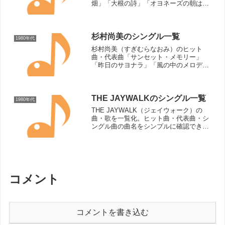
畑」「大根の詩」「オヨネーズの朝は早
い」「オヨネのズンドコ節」「ケンチャ
のドドンパ」「憧れのハワイ航路」「ど
んでん返し」「夫婦の純情」「おらだの
故郷」「拝啓うらら...
杉村尚美のシングル一覧
1980年代
杉村尚美（すぎむらなおみ）のヒット
曲・代表曲「サンセット・メモリー」
「昨日のサヨナラ」「風の中のメロディ
ー」「黄昏の窓から」「ガラスの翼」
「愛の行方」「夢うつつ」「ひとり」
「冬の星座」「再会」「夏のシルエッ
ト」「明日への伝言」シングル曲（リ...
THE JAYWALKのシングル一覧
1980年代
THE JAYWALK（ジェイウォーク）の
曲・歌を一覧化。ヒット曲・代表曲・シ
ングル曲の曲名をシンプルに確認できる
ページです。
コメント
コメントを書き込む