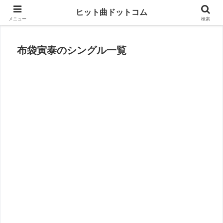
思い出の曲がすぐに見つかる
ヒット曲ドットコム
メニュー
検索
布袋寅泰のシングル一覧