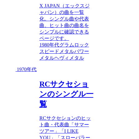
X JAPAN（エックスジ
ャパン）の曲を一覧
化。シングル曲や代表
曲、ヒット曲の曲名を
シンプルに確認できる
ページです。
1980年代
グラムロック
スピードメタル
パワー
メタル
ヘヴィメタル
1970年代
RCサクセショ
ンのシングル一
覧
RCサクセションのヒッ
ト曲・代表曲「サマー
ツアー」「I LIKE
YOU」「スローバラー