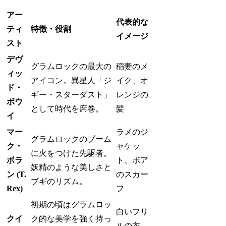
アー
代表的な
ティ
特徴・役割
イメージ
スト
デヴ
グラムロックの最大の
稲妻のメ
ィッ
アイコン。異星人「ジ
イク、オ
ド・
ギー・スターダスト」
レンジの
ボウ
として時代を席巻。
髪
イ
マー
ラメのジ
グラムロックのブーム
ク・
ャケッ
に火をつけた先駆者。
ボラ
ト、ボア
妖精のような美しさと
ン (T.
のスカー
ブギのリズム。
Rex)
フ
初期の頃はグラムロッ
白いフリ
クイ
ク的な美学を強く持っ
ルの衣