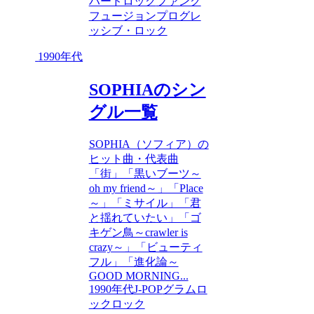
ハードロック
ファンク
フュージョン
プログレ
ッシブ・ロック
1990年代
SOPHIAのシン
グル一覧
SOPHIA（ソフィア）の
ヒット曲・代表曲
「街」「黒いブーツ～
oh my friend～」「Place
～」「ミサイル」「君
と揺れていたい」「ゴ
キゲン鳥～crawler is
crazy～」「ビューティ
フル」「進化論～
GOOD MORNING...
1990年代
J-POP
グラムロ
ック
ロック