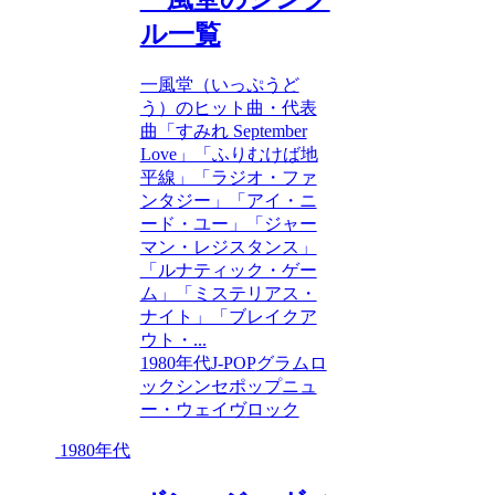
ル一覧
一風堂（いっぷうど
う）のヒット曲・代表
曲「すみれ September
Love」「ふりむけば地
平線」「ラジオ・ファ
ンタジー」「アイ・ニ
ード・ユー」「ジャー
マン・レジスタンス」
「ルナティック・ゲー
ム」「ミステリアス・
ナイト」「ブレイクア
ウト・...
1980年代
J-POP
グラムロ
ック
シンセポップ
ニュ
ー・ウェイヴ
ロック
1980年代