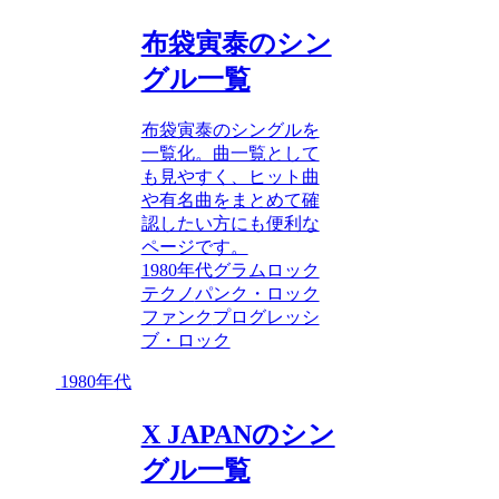
布袋寅泰のシン
グル一覧
布袋寅泰のシングルを
一覧化。曲一覧として
も見やすく、ヒット曲
や有名曲をまとめて確
認したい方にも便利な
ページです。
1980年代
グラムロック
テクノ
パンク・ロック
ファンク
プログレッシ
ブ・ロック
1980年代
X JAPANのシン
グル一覧