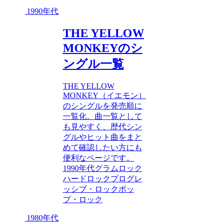
1990年代
THE YELLOW
MONKEYのシ
ングル一覧
THE YELLOW
MONKEY（イエモン）
のシングルを発売順に
一覧化。曲一覧として
も見やすく、歴代シン
グルやヒット曲をまと
めて確認したい方にも
便利なページです。
1990年代
グラムロック
ハードロック
プログレ
ッシブ・ロック
ポッ
プ・ロック
1980年代