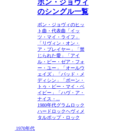
ボン・ジョヴィ
のシングル一覧
ボン・ジョヴィのヒッ
ト曲・代表曲「イッ
ツ・マイ・ライフ」
「リヴィン・オン・
ア・プレイヤー」「禁
じられた愛」「アイ
ル・ビー・ゼア・フォ
ー・ユー」「オールウ
ェイズ」「バッド・メ
ディシン」「ボーン・
トゥ・ビー・マイ・ベ
イビー」「ハヴ・ア・
ナイス・...
1980年代
グラムロック
ハードロック
ヘヴィメ
タル
ポップ・ロック
1970年代