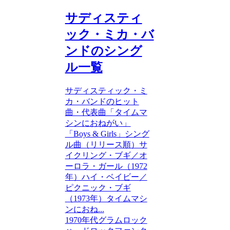
サディスティ
ック・ミカ・バ
ンドのシング
ル一覧
サディスティック・ミ
カ・バンドのヒット
曲・代表曲「タイムマ
シンにおねがい」
「Boys & Girls」シング
ル曲（リリース順）サ
イクリング・ブギ／オ
ーロラ・ガール（1972
年）ハイ・ベイビー／
ピクニック・ブギ
（1973年）タイムマシ
ンにおね...
1970年代
グラムロック