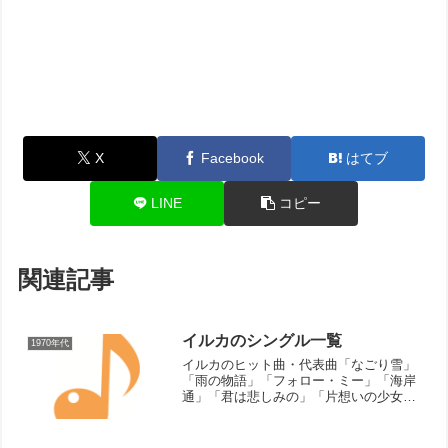
X
Facebook
はてブ
LINE
コピー
関連記事
イルカのシングル一覧
1970年代
イルカのヒット曲・代表曲「なごり雪」
「雨の物語」「フォロー・ミー」「海岸
通」「君は悲しみの」「片想いの少女
へ」シングル曲（リリース順）あの頃の
ぼくは（1974年）風にのせて（1975年）
なごり雪（1975年）君は悲しみの（1976