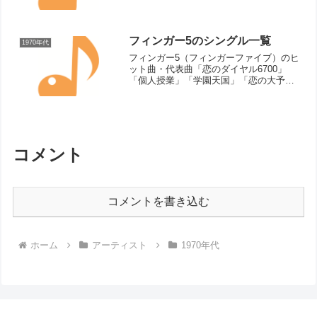
鏡台」「ピクニック」「ビートルズはも
う聴かない」「散歩」「涙はいらない」
「地球はメリー・ゴーランド」「木馬」
シングル曲（リリース順...
フィンガー5のシングル一覧
1970年代
フィンガー5（フィンガーファイブ）のヒ
ット曲・代表曲「恋のダイヤル6700」
「個人授業」「学園天国」「恋の大予
言」「恋のアメリカン・フットボール」
「華麗なうわさ」「上級生」「バンプ天
国」「悲しみの十字路」「ぼくらのパパ
は空手の先生」「ジェッ...
コメント
コメントを書き込む
ホーム
アーティスト
1970年代