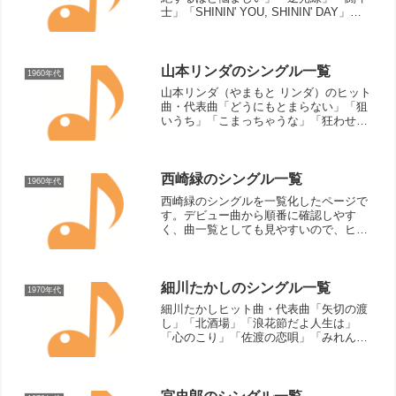
士」「SHININ' YOU, SHININ' DAY」
「SMOKY」「Girl」「Apple Juice」
「All Around Me」「Today」「Xmasの...
山本リンダのシングル一覧
1960年代
山本リンダ（やまもと リンダ）のヒット
曲・代表曲「どうにもとまらない」「狙
いうち」「こまっちゃうな」「狂わせた
いの」「じんじんさせて」「きりきり舞
い」「燃えつきそう」「ぎらぎら燃え
て」「闇夜にドッキリ」「奇跡の歌」
「ミニミニデート」「涙は紅...
西崎緑のシングル一覧
1960年代
西崎緑のシングルを一覧化したページで
す。デビュー曲から順番に確認しやす
く、曲一覧としても見やすいので、ヒッ
ト曲や代表曲を振り返りたいときにも便
利です。
細川たかしのシングル一覧
1970年代
細川たかしヒット曲・代表曲「矢切の渡
し」「北酒場」「浪花節だよ人生は」
「心のこり」「佐渡の恋唄」「みれん
心」「港夜景」「ふたり道」「女の十字
路」「女のしぐれ」「恋の酒」「ゆきず
り」シングル曲（リリース順）心のこり
（1975年）みれん心（19...