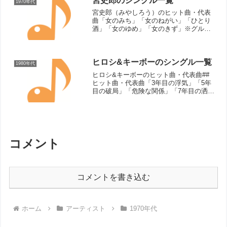
宮史郎のシングル一覧
1970年代
宮史郎（みやしろう）のヒット曲・代表
曲「女のみち」「女のねがい」「ひとり
酒」「女のゆめ」「女のきず」※グルー
プ名：「ぴんからトリオ」「ぴんから兄
弟」など。シングル曲（リリース順）▼
ぴんからトリオ 代表曲女のみち（1972
年）女のねがい（19...
ヒロシ&キーボーのシングル一覧
1980年代
ヒロシ&キーボーのヒット曲・代表曲##
ヒット曲・代表曲「3年目の浮気」「5年
目の破局」「危険な関係」「7年目の洒
落」「そんなもんさ」「三つ編み」「マ
チコ」「誘惑」「愛のバカンス」「ふた
りで乾杯」「バカンス」「夕ぐれに二
人」シングル曲（リリ...
コメント
コメントを書き込む
ホーム
アーティスト
1970年代