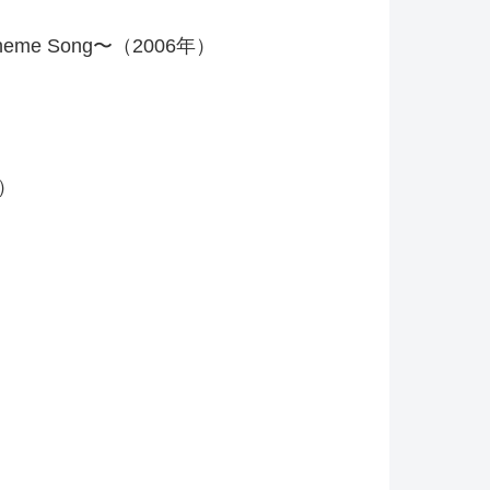
ry Theme Song〜（2006年）
年）