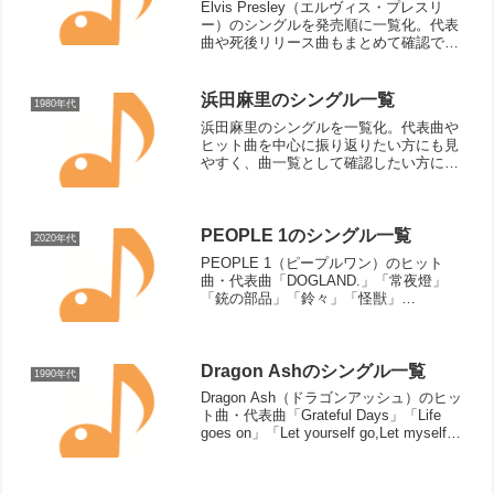
Elvis Presley（エルヴィス・プレスリ
ー）のシングルを発売順に一覧化。代表
曲や死後リリース曲もまとめて確認でき
ます。
浜田麻里のシングル一覧
1980年代
浜田麻里のシングルを一覧化。代表曲や
ヒット曲を中心に振り返りたい方にも見
やすく、曲一覧として確認したい方にも
便利なページです。
PEOPLE 1のシングル一覧
2020年代
PEOPLE 1（ピープルワン）のヒット
曲・代表曲「DOGLAND.」「常夜燈」
「銃の部品」「鈴々」「怪獣」
「GOLD.」「魔法の歌」「113号室」
「エッジワース・カイパーベルト」「ハ
ートブレイク・ダンスミュージック」
「ラヴ・ソング」「アイ...
Dragon Ashのシングル一覧
1990年代
Dragon Ash（ドラゴンアッシュ）のヒッ
ト曲・代表曲「Grateful Days」「Life
goes on」「Let yourself go,Let myself
go」「Deep Impact」「I LOVE HIP
HOP」「A...