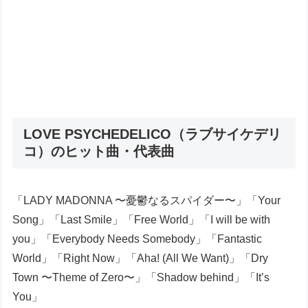
LOVE PSYCHEDELICO（ラブサイケデリ
コ）のヒット曲・代表曲
「LADY MADONNA 〜憂鬱なるスパイダー〜」「Your
Song」「Last Smile」「Free World」「I will be with
you」「Everybody Needs Somebody」「Fantastic
World」「Right Now」「Aha! (All We Want)」「Dry
Town 〜Theme of Zero〜」「Shadow behind」「It’s
You」