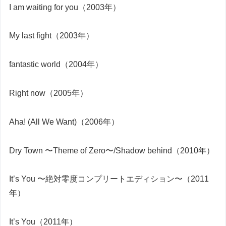
I am waiting for you（2003年）
My last fight（2003年）
fantastic world（2004年）
Right now（2005年）
Aha! (All We Want)（2006年）
Dry Town 〜Theme of Zero〜/Shadow behind（2010年）
It’s You 〜絶対零度コンプリートエディション〜（2011
年）
It’s You（2011年）