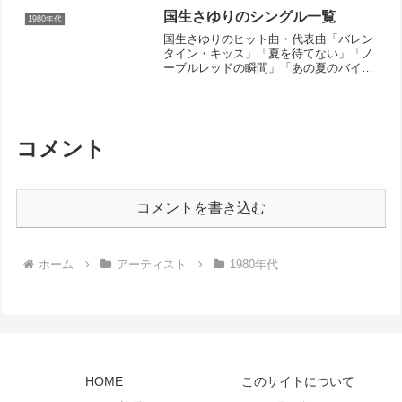
Kiss（1991年）心...
国生さゆりのシングル一覧
1980年代
国生さゆりのヒット曲・代表曲「バレン
タイン・キッス」「夏を待てない」「ノ
ーブルレッドの瞬間」「あの夏のバイ
ク」「星屑の狙撃手」「ソレ以上、アレ
未満」シングル曲（リリース順）バレン
タイン・キッス(国生さゆり with おニャ
ン子クラブ)（19...
コメント
コメントを書き込む
ホーム
アーティスト
1980年代
HOME
このサイトについて