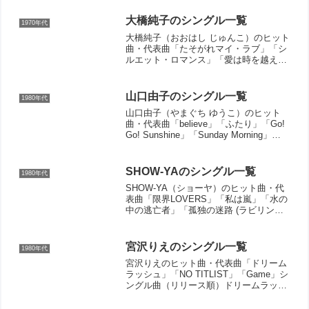
大橋純子のシングル一覧
1970年代
大橋純子（おおはし じゅんこ）のヒット
曲・代表曲「たそがれマイ・ラブ」「シ
ルエット・ロマンス」「愛は時を越え
て」「サファリ・ナイト」「シンプル・
ラブ」「ビューティフル・ミー」「大橋
純子& 美乃家セントラル・ステイショ
山口由子のシングル一覧
1980年代
ン」名義の楽曲もあります...
山口由子（やまぐち ゆうこ）のヒット
曲・代表曲「believe」「ふたり」「Go!
Go! Sunshine」「Sunday Morning」
「Sing a Love Song for Me」「太陽が教
えてくれる」「いつか…」「心の鍵」
「エ...
SHOW-YAのシングル一覧
1980年代
SHOW-YA（ショーヤ）のヒット曲・代
表曲「限界LOVERS」「私は嵐」「水の
中の逃亡者」「孤独の迷路 (ラビリン
ス)」「愛さずにいられない -Still be
hangin' on-」「叫び」「しどけなくエモ
ーション」「ONE WAY ...
宮沢りえのシングル一覧
1980年代
宮沢りえのヒット曲・代表曲「ドリーム
ラッシュ」「NO TITLIST」「Game」シ
ングル曲（リリース順）ドリームラッシ
ュ（1989年）NO TITLIST（1990年）
Game（1990年）Sweet X'mas