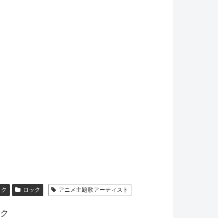
。
ック
ロック
アニメ主題歌アーティスト
ク