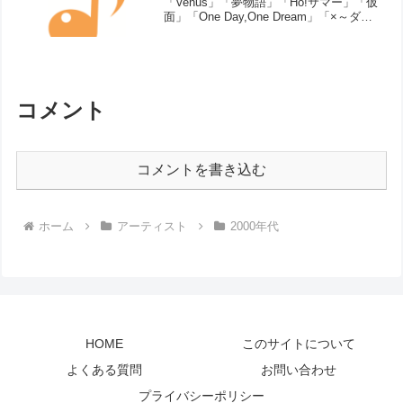
「Venus」「夢物語」「Ho!サマー」「仮
面」「One Day,One Dream」「×～ダメ
～」「SAMURAI」「愛はタカラモノ」
「恋詩-コイウタ-」シングル曲（リリー
ス順）To be, To be, T...
コメント
コメントを書き込む
ホーム
アーティスト
2000年代
HOME
このサイトについて
よくある質問
お問い合わせ
プライバシーポリシー