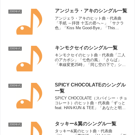
せて」「TONIGHT」「BAD BOY」
「LOSER...
アンジェラ・アキのシングル一覧
2000年代
アンジェラ・アキのヒット曲・代表曲
「手紙 ～拝啓 十五の君へ～」「サクラ
色」「Kiss Me Good-Bye」「This
Love」「心の戦士」「孤独のカケラ」
「輝く人」「愛の季節」シングル曲（リ
リース順）HOME（2005年）心の戦士
（...
キンモクセイのシングル一覧
2000年代
キンモクセイのヒット曲・代表曲「二人
のアカボシ」「七色の風」「さらば」
「車線変更25時」「同じ空の下で」シン
グル曲（リリース順）僕の行方（2001
年）二人のアカボシ（2002年）七色の風
（2002年）さらば（2002年）車線変更25
時（20...
SPICY CHOCOLATEのシングル
2000年代
一覧
SPICY CHOCOLATE（スパイシー・チョ
コレート）のヒット曲・代表曲「ずっと
feat. HAN-KUN & TEE」「あなたと明日
も feat. ハジ→ & 宇野実彩子 (AAA)」
「うれし涙 feat. シェネル & MACO」...
タッキー&翼のシングル一覧
2000年代
タッキー&翼のヒット曲・代表曲