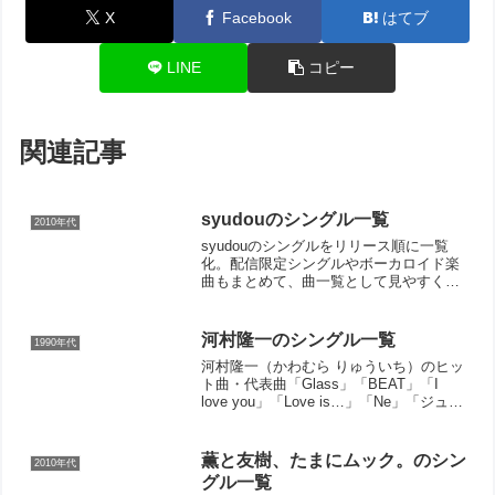
X
Facebook
はてブ
LINE
コピー
関連記事
syudouのシングル一覧
2010年代
syudouのシングルをリリース順に一覧
化。配信限定シングルやボーカロイド楽
曲もまとめて、曲一覧として見やすく確
認できます。
河村隆一のシングル一覧
1990年代
河村隆一（かわむら りゅういち）のヒッ
ト曲・代表曲「Glass」「BEAT」「I
love you」「Love is…」「Ne」「ジュリ
ア」「静かな夜は二人でいよう」
「SPOON」「Brilliant Stars」（関連ペ
ージ → LUNA...
薫と友樹、たまにムック。のシン
2010年代
グル一覧