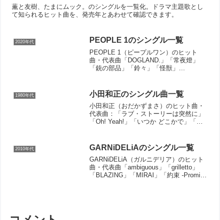
薫と友樹、たまにムック。のシングルを一覧化。ドラマ主題歌とし
て知られるヒット曲を、発売年とあわせて確認できます。
PEOPLE 1のシングル一覧
2020年代
PEOPLE 1（ピープルワン）のヒット
曲・代表曲「DOGLAND.」「常夜燈」
「銃の部品」「鈴々」「怪獣」
「GOLD.」「魔法の歌」「113号室」
「エッジワース・カイパーベルト」「ハ
ートブレイク・ダンスミュージック」
小田和正のシングル曲一覧
1980年代
「ラヴ・ソング」「アイ...
小田和正（おだかずまさ）のヒット曲・
代表曲：「ラブ・ストーリーは突然に」
「Oh! Yeah!」「いつか どこかで」「キ
ラキラ」「伝えたいことがあるんだ」
「Little Tokyo」「あなたを見つめて」
「真夏の恋」「君にMerry Xmas」...
GARNiDELiAのシングル一覧
2010年代
GARNiDELiA（ガルニデリア）のヒット
曲・代表曲「ambiguous」「grilletto」
「BLAZING」「MIRAI」「約束 -Promise
code-」「極楽浄土」「Désir」「Error」
「REBEL FLAG」「アイコ...
コメント