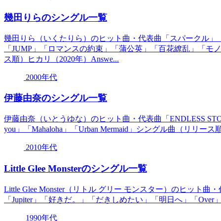
幾田りらのシングル一覧
幾田りら（いくたりら）のヒット曲・代表曲「スパークル」
「JUMP」「ロマンスの約束」「蒲公英」「百花繚乱」「モノ
ス順）ヒカリ（2020年）Answe...
2000年代
伊藤由奈のシングル一覧
伊藤由奈（いとうゆな）のヒット曲・代表曲「ENDLESS STORY」「Prec
you」「Mahaloha」「Urban Mermaid」シングル曲（リリース順
2010年代
Little Glee Monsterのシングル一覧
Little Glee Monster（リトル グリー モンスター）の
「Jupiter」「好きだ。」「だきしめたい」「明日へ」「Over
1990年代