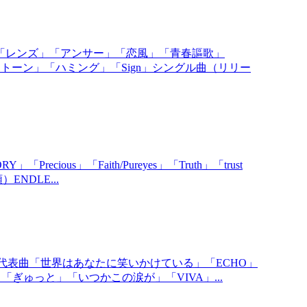
「レンズ」「アンサー」「恋風」「青春謳歌」
トーン」「ハミング」「Sign」シングル曲（リリー
ious」「Faith/Pureyes」「Truth」「trust
）ENDLE...
ヒット曲・代表曲「世界はあなたに笑いかけている」「ECHO」
」「ぎゅっと」「いつかこの涙が」「VIVA」...