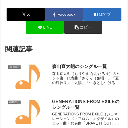
X
Facebook
はてブ
LINE
コピー
関連記事
森山直太朗のシングル一覧
2000年代
森山直太朗（もりやま なおたろう）のヒ
ット曲・代表曲「さくら（独唱）」「夏
の終わり」「太陽」「生きとし生ける物
へ」「愛し君へ」「風花」「未来 〜風の
強い午後に生まれたソネット〜」「生き
てることが辛いなら」「虹」「どこもか
しこも駐車場」「若者...
GENERATIONS FROM EXILEの
2010年代
シングル一覧
GENERATIONS FROM EXILE（ジェネ
レーションズ・フロム・エグザイル）の
ヒット曲・代表曲「BRAVE IT OUT」
「ANIMAL」「Love You More」「Hard