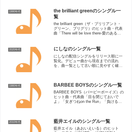
Knock Days」「ALL FOR YOU」「...
the brilliant greenのシングル一
1990年代
覧
the brilliant green（ザ・ブリリアント・
グリーン、ブリグリ）のヒット曲・代表
曲「There will be love there-愛のある場
所-」「そのスピードで」「冷たい花」
「angel song-イヴの鐘-」「Hell...
にしなのシングル一覧
2020年代
にしなの配信シングルをリリース順に一
覧化。デビュー曲から現在までの流れ
を、曲一覧として古い順に見やすく確認
できます。
BARBEE BOYSのシングル一覧
1980年代
BARBEE BOYS（バービーボーイズ）の
ヒット曲・代表曲「目を閉じておいで
よ」「女ぎつねon the Run」「負けるも
んか」「ごめんなさい」「使い放題
tenderness」「chibi」「勇み足サミー」
「なんだったんだ? 7DAYS」...
藍井エイルのシングル一覧
2010年代
藍井エイル（あおいえいる）のヒット