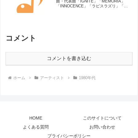
曲・代表曲「IGNITE」「MEMORIA」
「INNOCENCE」「ラピスラズリ」「流
星」「シリウス」「翼」「アイリス」
「虹の音」「I will…」「AURORA」
「GENESIS」シングル曲（リリース
順）...
コメント
コメントを書き込む
ホーム
アーティスト
1980年代
HOME
このサイトについて
よくある質問
お問い合わせ
プライバシーポリシー