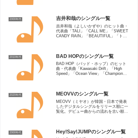
す。
吉井和哉のシングル一覧
2000年代
吉井和哉（よしいかずや）のヒット曲・
代表曲「TALI」「CALL ME」「SWEET
CANDY RAIN」「BEAUTIFUL」「トブ
ヨウニ」「WINNER」「ビルマニア」
「LOVE & PEACE」「バッカ」※ソロデ
ビューから2005年...
BAD HOPのシングル一覧
2010年代
BAD HOP（バッド・ホップ）のヒット
曲・代表曲「Kawasaki Drift」「High
Speed」「Ocean View」「Champion
Road」「Diamond」「Hood Gospel」
「Friends」「Asian Do...
MEOVVのシングル一覧
2020年代
MEOVV（ミヤオ）が韓国・日本で発表
したデジタルシングルをリリース順に一
覧化。デビュー曲からの流れを古い順に
見やすく確認できます。
Hey!Say!JUMPのシングル一覧
2000年代