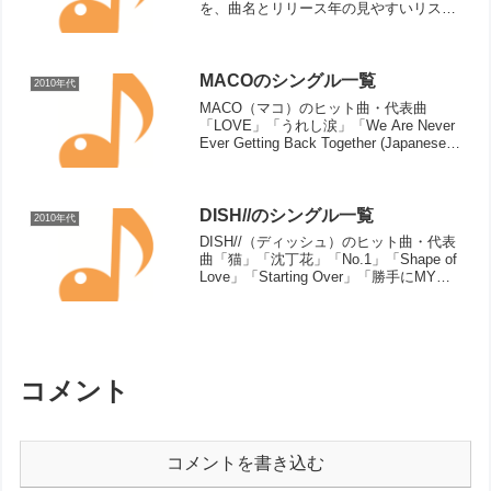
を、曲名とリリース年の見やすいリスト
で確認できます。
MACOのシングル一覧
2010年代
MACO（マコ）のヒット曲・代表曲
「LOVE」「うれし涙」「We Are Never
Ever Getting Back Together (Japanese
Ver.)」「恋心」「ありがとう」「恋人同
士」「手紙」「恋するヒトミ」「Swee...
DISH//のシングル一覧
2010年代
DISH//（ディッシュ）のヒット曲・代表
曲「猫」「沈丁花」「No.1」「Shape of
Love」「Starting Over」「勝手にMY
SOUL」「I Can Hear」「僕らが強く。」
「しわくちゃな雲を抱いて」「Replay」
「...
コメント
コメントを書き込む