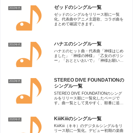
ゼッドのシングル一覧
2010年代
ゼッドのシングルをリリース順に一覧
化。代表曲やアニメ主題歌、コラボ曲を
まとめて確認できます。
ハナエのシングル一覧
2010年代
ハナエのヒット曲・代表曲「神様はじめ
ました」「神様の神様」「乙女のポリシ
ー」「おとといおいで」「神様お願い」
「Boyz & Girlz」「JUVENILE!!!!」「恋
は神聖ローマ」「羽根」「変幻ジーザ
ス」「BLACK BERRY」「疾走感...
STEREO DIVE FOUNDATIONの
2010年代
シングル一覧
STEREO DIVE FOUNDATIONのシング
ルをリリース順に一覧化したページで
す。曲一覧として見やすく、順番に追い
ながらアニメ主題歌や活動の流れを確認
したいときにも使いやすい構成です。
KiiiKiiiのシングル一覧
2020年代
KiiiKiii（キキ）のデジタルシングルをリ
リース順に一覧化。デビュー初期の楽曲