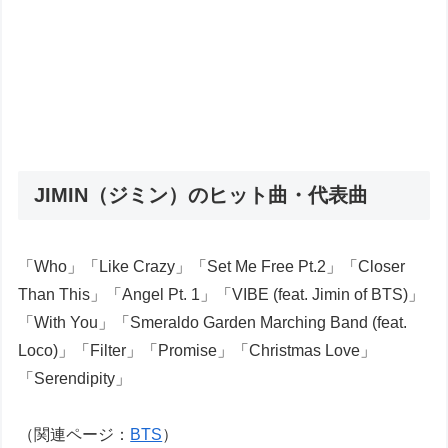
JIMIN（ジミン）のヒット曲・代表曲
「Who」「Like Crazy」「Set Me Free Pt.2」「Closer
Than This」「Angel Pt. 1」「VIBE (feat. Jimin of BTS)」
「With You」「Smeraldo Garden Marching Band (feat.
Loco)」「Filter」「Promise」「Christmas Love」
「Serendipity」
（関連ページ：
BTS
）