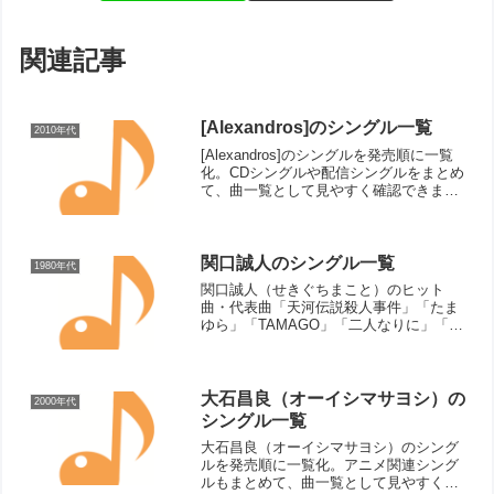
関連記事
[Alexandros]のシングル一覧
2010年代
[Alexandros]のシングルを発売順に一覧
化。CDシングルや配信シングルをまとめ
て、曲一覧として見やすく確認できま
す。
関口誠人のシングル一覧
1980年代
関口誠人（せきぐちまこと）のヒット
曲・代表曲「天河伝説殺人事件」「たま
ゆら」「TAMAGO」「二人なりに」「砂
の暦」「TALKING MAN」「ノー、ノ
ー、ボーイフレンド」「FOLK SONG」
「墓石になろう」「さよならの無い世
界」「青空」...
大石昌良（オーイシマサヨシ）の
2000年代
シングル一覧
大石昌良（オーイシマサヨシ）のシング
ルを発売順に一覧化。アニメ関連シング
ルもまとめて、曲一覧として見やすく確