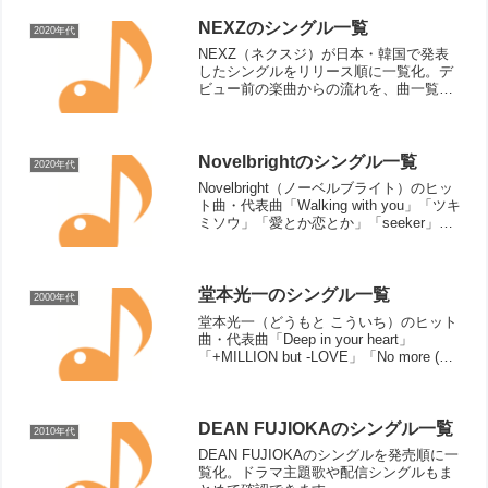
NEXZのシングル一覧
2020年代
NEXZ（ネクスジ）が日本・韓国で発表
したシングルをリリース順に一覧化。デ
ビュー前の楽曲からの流れを、曲一覧と
して古い順に見やすく確認できます。
Novelbrightのシングル一覧
2020年代
Novelbright（ノーベルブライト）のヒッ
ト曲・代表曲「Walking with you」「ツキ
ミソウ」「愛とか恋とか」「seeker」
「夢花火」「アイビー」「ラストシー
ン」「雪の音」「Cantabile」「Sunny
drop」「ど...
堂本光一のシングル一覧
2000年代
堂本光一（どうもと こういち）のヒット
曲・代表曲「Deep in your heart」
「+MILLION but -LOVE」「No more (米
寿司名義)」「Bad Desire」「Danger
Zone」「Interactional...
DEAN FUJIOKAのシングル一覧
2010年代
DEAN FUJIOKAのシングルを発売順に一
覧化。ドラマ主題歌や配信シングルもま