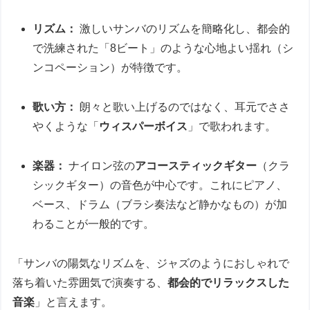
リズム：
激しいサンバのリズムを簡略化し、都会的
で洗練された「8ビート」のような心地よい揺れ（シ
ンコペーション）が特徴です。
歌い方：
朗々と歌い上げるのではなく、耳元でささ
やくような「
ウィスパーボイス
」で歌われます。
楽器：
ナイロン弦の
アコースティックギター
（クラ
シックギター）の音色が中心です。これにピアノ、
ベース、ドラム（ブラシ奏法など静かなもの）が加
わることが一般的です。
「サンバの陽気なリズムを、ジャズのようにおしゃれで
落ち着いた雰囲気で演奏する、
都会的でリラックスした
音楽
」と言えます。