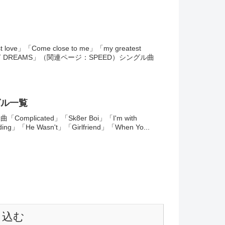
e」「Come close to me」「my greatest
WEET DREAMS」（関連ページ：SPEED）シングル曲
グル一覧
licated」「Sk8er Boi」「I'm with
ding」「He Wasn't」「Girlfriend」「When Yo...
き込む